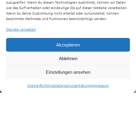
KONTAKT
zuzugreifen. Wenn du diesen Technologien zustimmst, können wir Daten
wie das Surfverhalten oder eindeutige IDs auf dieser Website verarbeiten.
Wenn du deine Zustimmung nicht erteilst oder zurückziehst, können
bestimmte Merkmale und Funktionen beeinträchtigt werden.
Dienste verwalten
Name
*
RS MediTrans
Akzeptieren
GmbH & Co. 
Ablehnen
Maria-Telkes-Straß
E-Mail
*
Einstellungen ansehen
15711 Königs
Wusterhausen
Email:
Cookie-Richtlinie
Datenschutzerklärung
Impressum
info@rs-meditrans
Nachricht
*
Telefon:+493375/