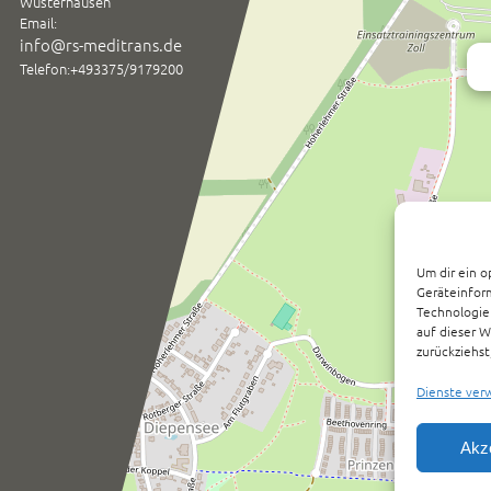
Wusterhausen
Email:
info@rs-meditrans.de
Telefon:+493375/9179200
Um dir ein o
Geräteinfor
Technologien
auf dieser W
zurückziehs
Dienste ver
Akz