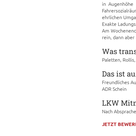
in Augenhöhe 
Fahrersozialrä
ehrlichen Umgan
Exakte Ladungss
Am Wochenende 
rein, dann aber
Was trans
Paletten, Rollis
Das ist a
Freundliches A
ADR Schein
LKW Mit
Nach Absprach
JETZT BEWER