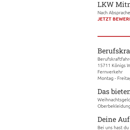
LKW Mit
Nach Absprach
JETZT BEWER
Berufskra
Berufskraftfah
15711 Königs W
Fernverkehr
Montag - Freita
Das biete
Weihnachtsgeld
Oberbekleidung
Deine Au
Bei uns hast du