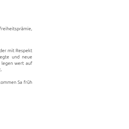
eiheitsprämie,
eder mit Respekt
legte und neue
 legen wert auf
.
 kommen Sa früh