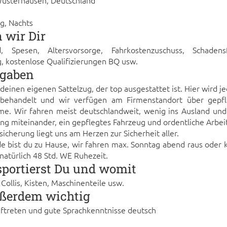
usterhausen, Deutschland
g, Nachts
n wir Dir
, Spesen, Altersvorsorge, Fahrkostenzuschuss, Schadensfr
, kostenlose Qualifizierungen BQ usw.
fgaben
 deinen eigenen Sattelzug, der top ausgestattet ist. Hier wird j
behandelt und wir verfügen am Firmenstandort über gepf
ume. Wir fahren meist deutschlandweit, wenig ins Ausland und
g miteinander, ein gepflegtes Fahrzeug und ordentliche Arbeit
icherung liegt uns am Herzen zur Sicherheit aller.
bist du zu Hause, wir fahren max. Sonntag abend raus oder
 natürlich 48 Std. WE Ruhezeit.
portierst Du und womit
, Collis, Kisten, Maschinenteile usw.
ußerdem wichtig
uftreten und gute Sprachkenntnisse deutsch