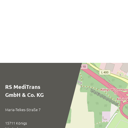
RS MediTrans
GmbH & Co. KG
Maria-Telkes-Straße 7
15711 Königs