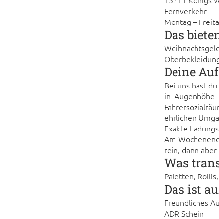
15711 Königs W
Fernverkehr
Montag – Freita
Das biete
Weihnachtsgeld
Oberbekleidung
Deine Au
Bei uns hast du
in Augenhöhe 
Fahrersozialrä
ehrlichen Umgan
Exakte Ladungss
Am Wochenende 
rein, dann aber
Was trans
Paletten, Rollis
Das ist a
Freundliches A
ADR Schein