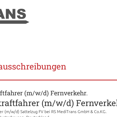
nausschreibungen
ftfahrer (m/w/d) Fernverkehr.
raftfahrer (m/w/d) Fernverke
rer (m/w/d) Sattelzug FV bei RS MediTrans GmbH & Co.KG.